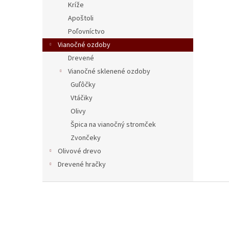
Kríže
Apoštoli
Poľovníctvo
Vianočné ozdoby
Drevené
Vianočné sklenené ozdoby
Guľôčky
Vtáčiky
Olivy
Špica na vianočný stromček
Zvončeky
Olivové drevo
Drevené hračky
Z
á
p
ä