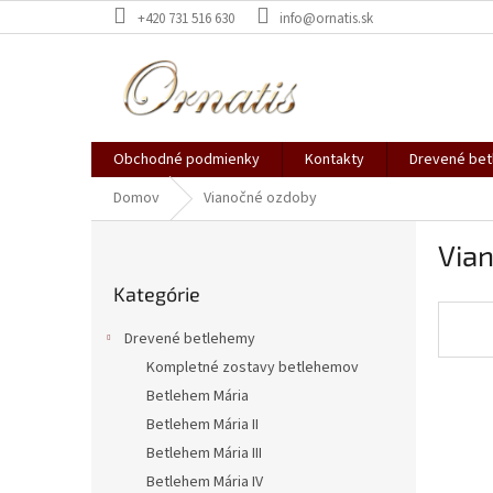
Prejsť
+420 731 516 630
info@ornatis.sk
na
obsah
Obchodné podmienky
Kontakty
Drevené be
Domov
Vianočné ozdoby
B
Via
o
Preskočiť
č
Kategórie
kategórie
n
ý
Drevené betlehemy
p
Kompletné zostavy betlehemov
a
Betlehem Mária
n
e
Betlehem Mária II
l
Betlehem Mária III
Betlehem Mária IV