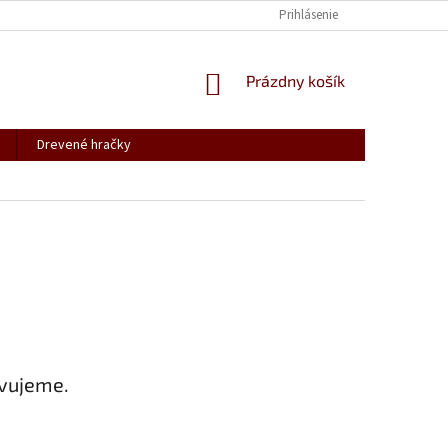
Prihlásenie
NÁKUPNÝ
Prázdny košík
KOŠÍK
Drevené hračky
avujeme.