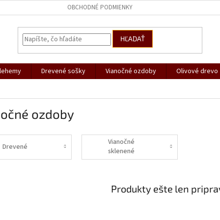
OBCHODNÉ PODMIENKY
HĽADAŤ
tlehemy
Drevené sošky
Vianočné ozdoby
Olivové drevo
nočné ozdoby
Vianočné
Drevené
sklenené
ozdoby
Produkty ešte len pripr