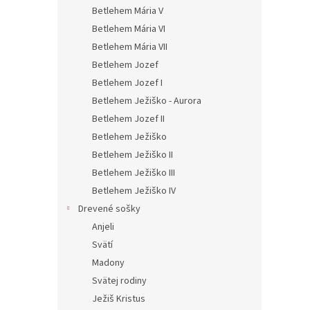
Betlehem Mária V
Betlehem Mária VI
Betlehem Mária VII
Betlehem Jozef
Betlehem Jozef I
Betlehem Ježiško - Aurora
Betlehem Jozef II
Betlehem Ježiško
Betlehem Ježiško II
Betlehem Ježiško III
Betlehem Ježiško IV
Drevené sošky
Anjeli
Svätí
Madony
Svätej rodiny
Ježiš Kristus