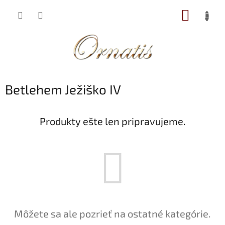
Prejsť
NÁKUP
na
obsah
KOŠÍK
Betlehem Ježiško IV
Produkty ešte len pripravujeme.
Môžete sa ale pozrieť na ostatné kategórie.