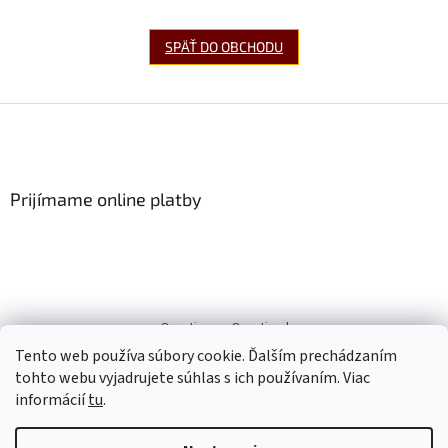
SPÄŤ DO OBCHODU
Z
á
p
ä
Prijímame online platby
t
i
e
Ornatis.cz
Ornatis.pl
Tento web používa súbory cookie. Ďalším prechádzaním
tohto webu vyjadrujete súhlas s ich používaním. Viac
informácií
tu
.